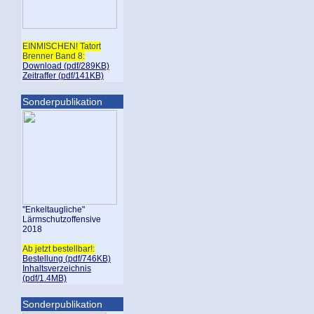
EINMISCHEN! Tatort
Brenner Band 8:
Download (pdf/289KB)
Zeitraffer (pdf/141KB)
Sonderpublikation
"Enkeltaugliche"
Lärmschutzoffensive
2018
Ab jetzt bestellbar!:
Bestellung (pdf/746KB)
Inhaltsverzeichnis
(pdf/1.4MB)
Sonderpublikation