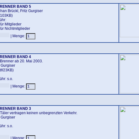
BRENNER
BAND 5
han Brückl, Fritz Gurgiser
/103KB)
ühr:
für Mitglieder
für Nichtmitglieder
| Menge:
BRENNER
BAND 4
 Brenner ab 20. Mai 2003.
z Gurgiser
df/23KB)
hr: s.o.
| Menge:
BRENNER
BAND 3
Täler vertragen keinen unbegrenzten Verkehr.
z Gurgiser
hr: s.o.
| Menge: