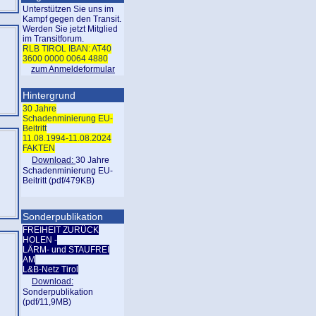
Unterstützen Sie uns im
Kampf gegen den Transit.
Werden Sie jetzt Mitglied
im Transitforum.
RLB TIROL IBAN: AT40
3600 0000 0064 4880
zum Anmeldeformular
Hintergrund
30 Jahre
Schadenminierung EU-
Beitritt
11.08.1994-11.08.2024
FAKTEN
Download:
30 Jahre
Schadenminierung EU-
Beitritt (pdf/479KB)
Sonderpublikation
FREIHEIT ZURÜCK
HOLEN -
LÄRM- und STAUFREI
AM
L&B-Netz Tirol
Download:
Sonderpublikation
(pdf/11,9MB)