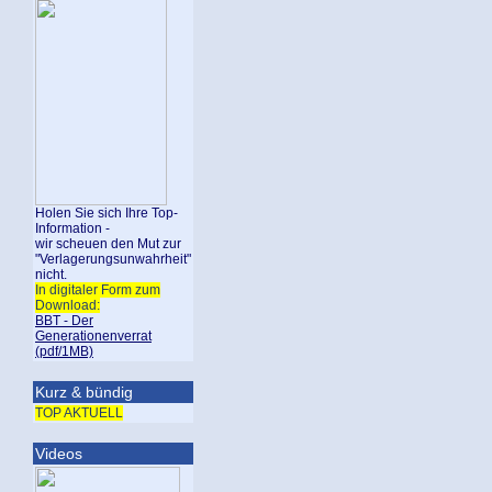
Holen Sie sich Ihre Top-
Information -
wir scheuen den Mut zur
"Verlagerungsunwahrheit"
nicht.
In digitaler Form zum
Download:
BBT - Der
Generationenverrat
(pdf/1MB)
Kurz & bündig
TOP AKTUELL
Videos