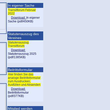
In eigener Sache
Transitforum Februar
2022
Download:
In eigener
Sache (pdf/450KB)
Statutenauszug des
Vereines
Statutenauszug
Transitforum
Download:
Statutenauszug 2025
(pdf/1385KB)
Beitrittsformular
Hier finden Sie das
analoge Beitrittsformular
zum Ausdrucken,
Ausfüllen und Absenden
Download:
Beitrittsformular
(pdf/377KB)
Mitglied werden