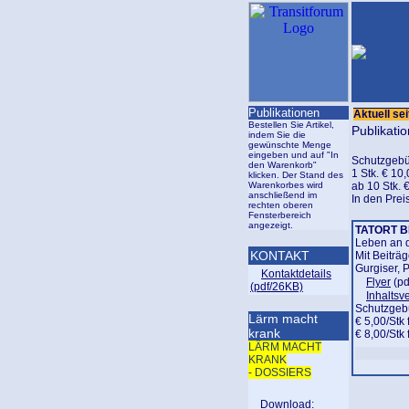
Publikationen
Aktuell s
Bestellen Sie Artikel,
Publikati
indem Sie die
gewünschte Menge
eingeben und auf "In
Schutzgebüh
den Warenkorb"
1 Stk. € 10
klicken. Der Stand des
Warenkorbes wird
ab 10 Stk. 
anschließend im
In den Prei
rechten oberen
Fensterbereich
angezeigt.
TATORT 
Leben an 
KONTAKT
Mit Beiträg
Gurgiser, 
Kontaktdetails
Flyer
(pd
(pdf/26KB)
Inhaltsv
Schutzgeb
Lärm macht
€ 5,00/Stk 
krank
€ 8,00/Stk 
LÄRM MACHT
KRANK
- DOSSIERS
Download: