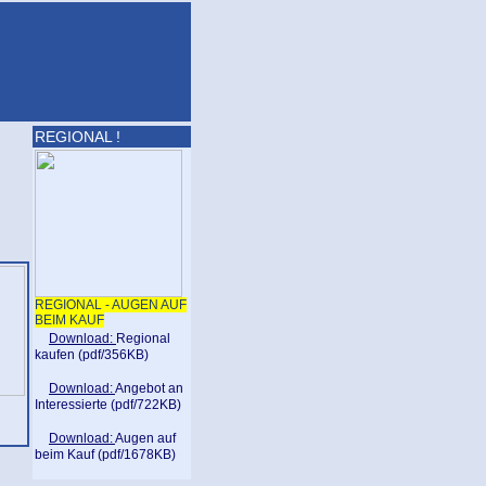
REGIONAL !
REGIONAL - AUGEN AUF
BEIM KAUF
Download:
Regional
kaufen (pdf/356KB)
Download:
Angebot an
Interessierte (pdf/722KB)
Download:
Augen auf
beim Kauf (pdf/1678KB)