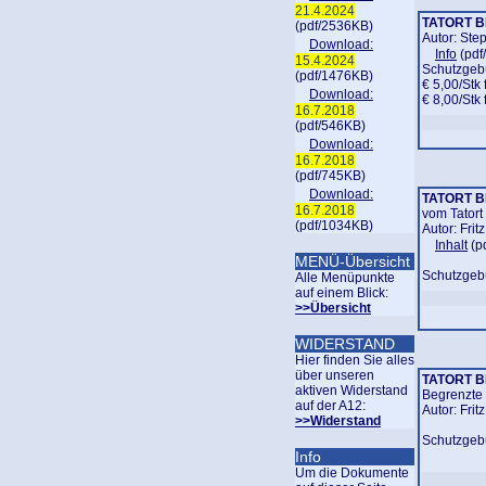
21.4.2024
TATORT 
(pdf/2536KB)
Autor: Step
Download:
Info
(pdf
15.4.2024
Schutzgeb
(pdf/1476KB)
€ 5,00/Stk 
Download:
€ 8,00/Stk 
16.7.2018
(pdf/546KB)
Download:
16.7.2018
(pdf/745KB)
Download:
TATORT 
16.7.2018
vom Tatort
(pdf/1034KB)
Autor: Frit
Inhalt
(p
MENÜ-Übersicht
Schutzgebü
Alle Menüpunkte
auf einem Blick
:
>>Übersicht
WIDERSTAND
Hier finden Sie alles
über unseren
TATORT 
aktiven Widerstand
Begrenzte 
auf der A12:
Autor: Frit
>>Widerstand
Schutzgebü
Info
Um die Dokumente