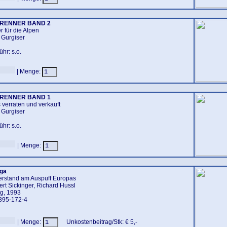
BRENNER
BAND 2
 für die Alpen
z Gurgiser
hr: s.o.
| Menge:
BRENNER
BAND 1
verraten und verkauft
z Gurgiser
hr: s.o.
| Menge:
aga
erstand am Auspuff Europas
ert Sickinger, Richard Hussl
ag, 1993
395-172-4
| Menge:
Unkostenbeitrag/Stk: € 5,-