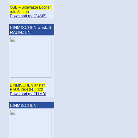
ÖBB – Schwarze Löcher,
rote Zahlen
Download (pdf/34MB)
EINMISCHEN anstatt
RAUNZEN
EINMISCHEN anstatt
RAUNZEN 04-2022
Download (pdf/11MB)
EINMISCHEN