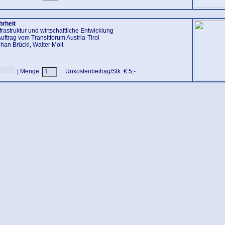
rheit
frastruktur und wirtschaftliche Entwicklung
uftrag vom Transitforum Austria-Tirol
phan Brückl, Walter Molt
| Menge:
Unkostenbeitrag/Stk: € 5,-