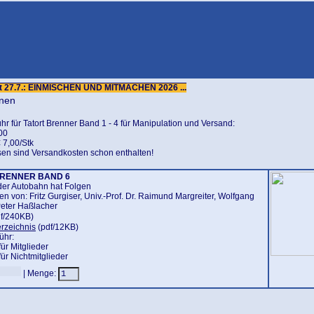
eit 27.7.: EINMISCHEN UND MITMACHEN 2026 ...
onen
r für Tatort Brenner Band 1 - 4 für Manipulation und Versand:
,00
€ 7,00/Stk
sen sind Versandkosten schon enthalten!
BRENNER
BAND 6
der Autobahn hat Folgen
en von: Fritz Gurgiser, Univ.-Prof. Dr. Raimund Margreiter, Wolfgang
Peter Haßlacher
f/240KB)
erzeichnis
(pdf/12KB)
ühr:
für Mitglieder
für Nichtmitglieder
| Menge: