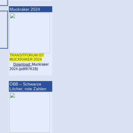
Muckraker 2024
TRANSITFORUM IST
MUCKRAKER 2024
Download:
Muckraker
2024 (pdf/87K1B)
ÖBB – Schwarze
Löcher, rote Zahlen