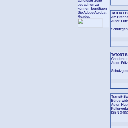
auf dieser Seite
betrachten zu
können, benötigen
Sie Adobe Acrobat
TATORT 
Reader.
Am Brenner
Autor: Frit
Schutzgebü
TATORT 
Gnadenlos 
Autor: Frit
Schutzgebü
Transit-S
Bürgerwid
Autor: Hub
Kulturverl
ISBN 3-85